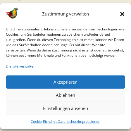
10 TMG sind wir als Diensteanbieter jedoch nicht
verpflichtet, übermittelte oder gespeicherte fremde
Zustimmung verwalten
Informationen zu überwachen oder nach Umständen
zu forschen, die auf eine rechtswidrige Tätigkeit
Um dir ein optimales Erlebnis zu bieten, verwenden wir Technologien wie
hinweisen.
Cookies, um Geräteinformationen zu speichern und/oder darauf
Verpflichtungen zur Entfernung oder Sperrung der
zuzugreifen. Wenn du diesen Technologien zustimmst, können wir Daten
wie das Surfverhalten oder eindeutige IDs auf dieser Website
Nutzung von Informationen nach den allgemeinen
verarbeiten. Wenn du deine Zustimmung nicht erteilst oder zurückziehst,
Gesetzen bleiben hiervon unberührt. Eine
können bestimmte Merkmale und Funktionen beeinträchtigt werden.
diesbezügliche Haftung ist jedoch erst ab dem
Zeitpunkt der Kenntnis einer konkreten
Dienste verwalten
Rechtsverletzung möglich. Bei Bekanntwerden von
entsprechenden
Akzeptieren
Rechtsverletzungen werden wir diese Inhalte
umgehend entfernen.
Ablehnen
Haftung für Links
Unser Angebot enthält Links zu externen Websites
Einstellungen ansehen
Dritter, auf deren Inhalte wir keinen Einfluss haben.
Deshalb können wir für diese fremden Inhalte auch
Cookie-Richtlinie
Datenschutz
Impressionen
keine Gewähr übernehmen. Für die Inhalte der