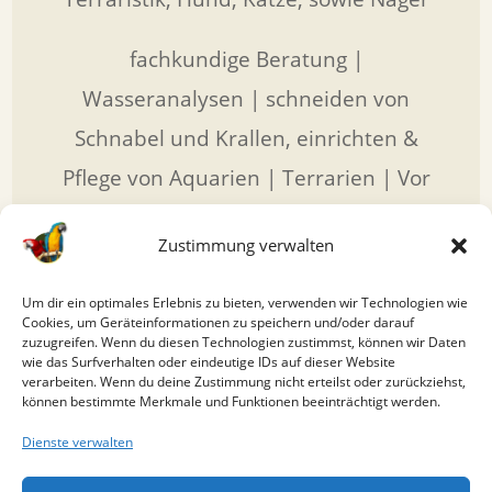
fachkundige Beratung |
Wasseranalysen | schneiden von
Schnabel und Krallen, einrichten &
Pflege von Aquarien | Terrarien | Vor
Ort Servcie | Lieferservice
Zustimmung verwalten
Kundenkarte 5 % Rabatt
Um dir ein optimales Erlebnis zu bieten, verwenden wir Technologien wie
Cookies, um Geräteinformationen zu speichern und/oder darauf
zuzugreifen. Wenn du diesen Technologien zustimmst, können wir Daten
wie das Surfverhalten oder eindeutige IDs auf dieser Website
verarbeiten. Wenn du deine Zustimmung nicht erteilst oder zurückziehst,
können bestimmte Merkmale und Funktionen beeinträchtigt werden.
Wir führen für Sie ein Vollsortiment in den
Dienste verwalten
Bereichen Aquaristik, Terraristik,
Hundesport, Katze und Nager. Auch