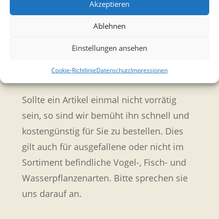
Akzeptieren
Petrijünger (Angler) bekommen bei uns
Ablehnen
ihre lebenden Angelköder, Kanadische
Tauwürmer, Dentrobena (Rotwürmer),
Einstellungen ansehen
Fleisch-, Pinki- und Bienenmaden um
Cookie-Richtlinie
Datenschutz
Impressionen
dicke Fische an Land zu ziehen.
Sollte ein Artikel einmal nicht vorrätig
sein, so sind wir bemüht ihn schnell und
kostengünstig für Sie zu bestellen. Dies
gilt auch für ausgefallene oder nicht im
Sortiment befindliche Vogel-, Fisch- und
Wasserpflanzenarten. Bitte sprechen sie
uns darauf an.